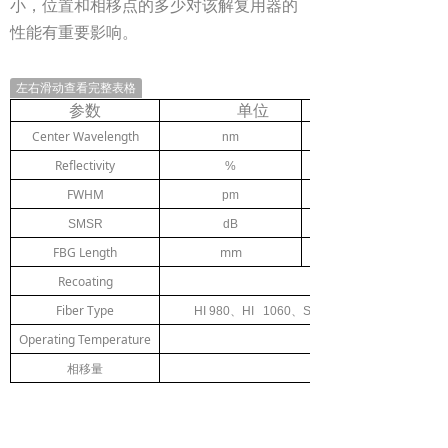
小，位置和相移点的多少对该解复用器的
性能有重要影响。
左右滑动查看完整表格
参数
单位
Center Wavelength
nm
Reflectivity
%
FWHM
pm
SMSR
dB
FBG Length
mm
Recoating
Fiber Type
HI 980
、
HI 1060
、
SMF-28e
Operating Temperature
相移量